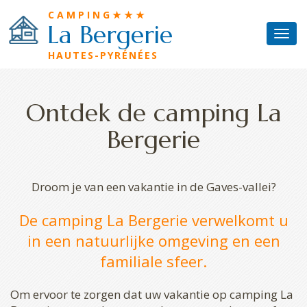
Skip to main content
Cookies beheer paneel
CAMPING★★★
La Bergerie
Togg
navi
HAUTES-PYRÉNÉES
Camping
Plaatsen
Ontdek de camping La
Verhuur
Bergerie
Zwembad
Huizen
Droom je van een vakantie in de Gaves-vallei?
Omgeving
De camping La Bergerie verwelkomt u
Toegang
in een natuurlijke omgeving en een
familiale sfeer.
Contact
Om ervoor te zorgen dat uw vakantie op camping La