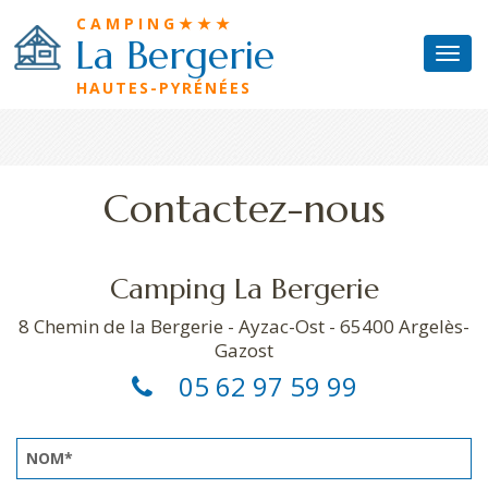
Aller au contenu principal
Panneau de gestion des cookies
CAMPING★★★
La Bergerie
Togg
Camping
navi
HAUTES-PYRÉNÉES
Emplacements
Locations
Contactez-nous
Piscine
Gîtes
Camping La Bergerie
Loisirs
8 Chemin de la Bergerie - Ayzac-Ost - 65400 Argelès-
Accès
Gazost
05 62 97 59 99
Contact