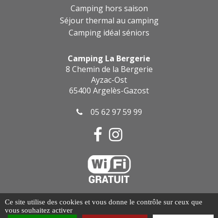
Camping hors saison
Séjour thermal au camping
Camping idéal séniors
Camping La Bergerie
8 Chemin de la Bergerie
Ayzac-Ost
65400 Argelès-Gazost
05 62 97 59 99
Mentions légales
Ce site utilise des cookies et vous donne le contrôle sur ceux que
vous souhaitez activer
Politique de confidentialité