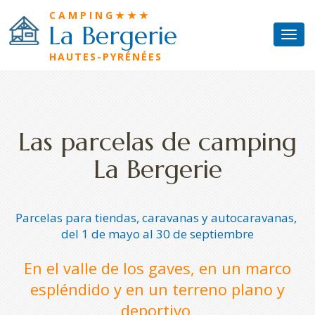
Skip to main content
Panel de gestión de cookies
CAMPING★★★
La Bergerie
Togg
navi
HAUTES-PYRÉNÉES
Camping
Parcelas
Alquiler
Las parcelas de camping
Piscina
La Bergerie
Gites
Alrededor
Parcelas para tiendas, caravanas y autocaravanas,
del 1 de mayo al 30 de septiembre
Acceso
En el valle de los gaves, en un marco
Contacto
espléndido y en un terreno plano y
deportivo,