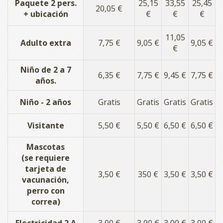
Paquete 2 pers.
25,15
33,55
25,45
20,05 €
+ ubicación
€
€
€
11,05
Adulto extra
7,75 €
9,05 €
9,05 €
€
Niño de 2 a 7
6,35 €
7,75 €
9,45 €
7,75 €
años.
Niño - 2 años
Gratis
Gratis
Gratis
Gratis
Visitante
5,50 €
5,50 €
6,50 €
6,50 €
Mascotas
(se requiere
tarjeta de
3,50 €
350 €
3,50 €
3,50 €
vacunación,
perro con
correa)