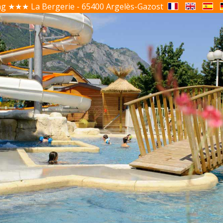
g ★★★ La Bergerie - 65400 Argelès-Gazost