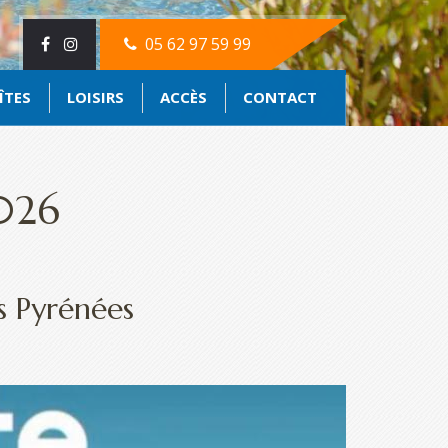
05 62 97 59 99
ÎTES
LOISIRS
ACCÈS
CONTACT
2026
s Pyrénées