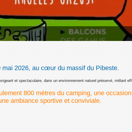
 9 mai 2026, au cœur du massif du Pibeste.
xigeant et spectaculaire, dans un environnement naturel préservé, mêlant effo
eulement 800 mètres du camping, une occasion 
ne ambiance sportive et conviviale.